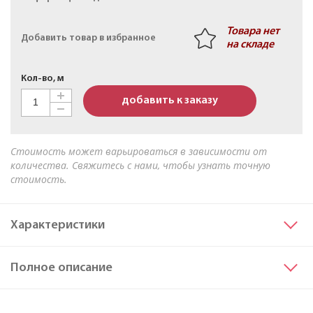
Кабель АПвБШв 3х50мк+1х25мк(N)-1 ТУ 16-705.499-
2010
Товара нет
Добавить товар в избранное
на складе
Кол-во, м
добавить к заказу
Стоимость может варьироваться в зависимости от
количества. Свяжитесь с нами, чтобы узнать точную
стоимость.
Характеристики
Сечение основных жил
625
Полное описание
Материал жилы
Алюминий
Исполнение жил
мк
Марка
АВБВнг(A)-LS