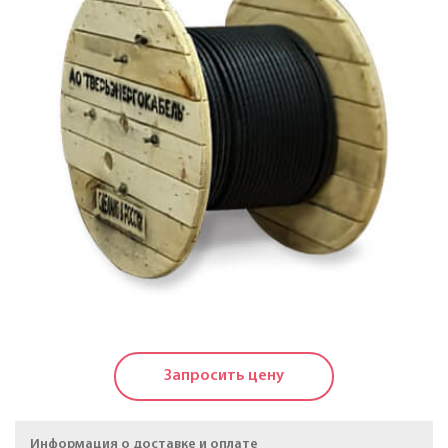
Кабели силовые с пластмассовой изоляцией в
холодостойком исполнении на напряжение до 1 КВ
Кабели силовые с изоляцией из сшитого
полиэтилена на напряжение до 20 КВ
Силовые кабели, не распространяющие горение, на
напряжение до 20 КВ
Кабели контрольные
Провода и кабели для электроустановок
Провода самонесущие изолированные и
защищенные для воздушных линий
электропередачи
Запросить цену
Провода неизолированные для воздушных линий
электропередачи
Информация о доставке и оплате