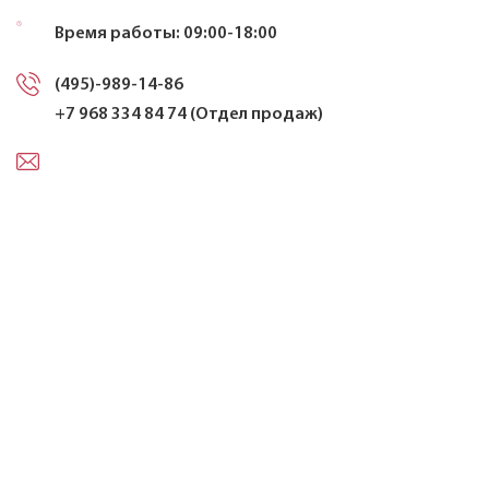
Кабели силовые с пластмассовой изоляцией в
холодостойком исполнении на напряжение до 1 КВ
Время работы: 09:00-18:00
Кабели силовые с изоляцией из сшитого
(495)-989-14-86
полиэтилена на напряжение до 20 КВ
+7 968 334 84 74 (Отдел продаж)
Силовые кабели, не распространяющие горение, на
напряжение до 20 КВ
Кабели контрольные
Провода и кабели для электроустановок
Провода самонесущие изолированные и
защищенные для воздушных линий
электропередачи
Провода неизолированные для воздушных линий
электропередачи