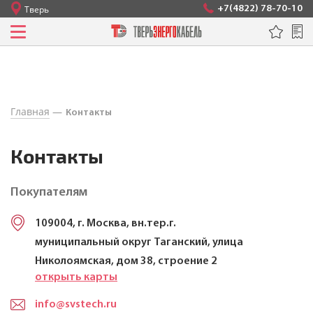
+7(4822) 78-70-10
Тверь
Кабели силовые с пластмассовой изоляцией на
напряжение до 3 КВ
Кабели силовые с изоляцией из сшитого
полиэтилена, герметизированные на напряжение 1
КВ
Главная
Контакты
Кабели силовые с пластмассовой изоляцией
пониженной горючести на напряжение до 3 КВ
Контакты
Кабели силовые, не распространяющие горение, с
низким дымо- и газовыделением
Покупателям
Кабели силовые, не распространяющие горение, с
109004, г. Москва, вн.тер.г.
изоляцией и оболочкой из полимерных композиций,
муниципальный округ Таганский, улица
не содержащих галогенов
Николоямская, дом 38, строение 2
открыть карты
Кабели силовые огнестойкие
info@svstech.ru