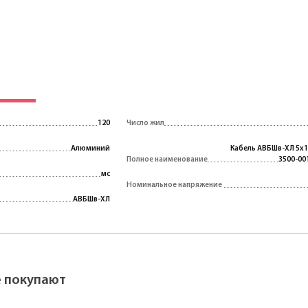
120
Число жил
Алюминий
Кабель АВБШв-ХЛ 5х1
Полное наименование
3500-00
мс
Номинальное напряжение
АВБШв-ХЛ
ё покупают