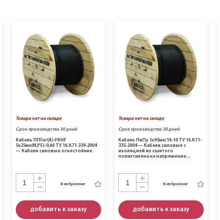
Товара нет на складе
Товара нет на складе
Срок производства 30 дней
Срок производства 30 дней
Кабель ППГнг(A)-FRHF
Кабель ПвПу 1х95мк/16-10 ТУ 16.К71-
5х25мк(N,PE)-0,66 ТУ 16.К71-339-2004
335-2004 — Кабели силовые с
— Кабели силовые огнестойкие
изоляцией из сшитого
полиэтилена на напряжение…
В избранное
В избранное
добавить к заказу
добавить к заказу