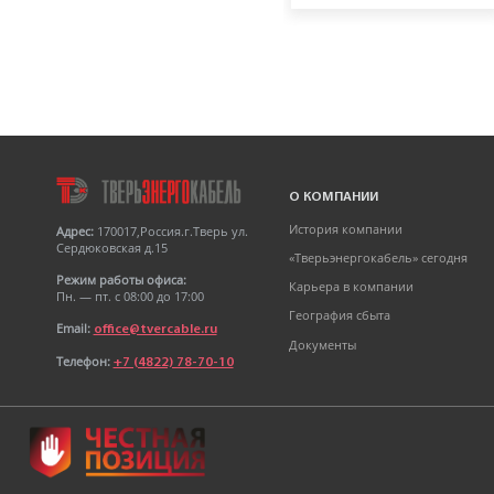
Кабель АПвБШв
3х50мк+1х25мк(N)-1 ТУ 16-
705.499-2010
О КОМПАНИИ
История компании
Адрес:
170017,Россия.г.Тверь ул.
Сердюковская д.15
«Тверьэнергокабель» сегодня
Режим работы офиса:
Карьера в компании
Пн. — пт. с 08:00 до 17:00
География сбыта
Email:
office@tvercable.ru
Документы
Телефон:
+7 (4822) 78-70-10