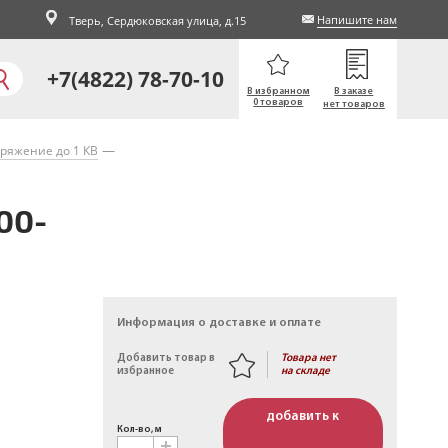
Напишите нам
Тверь,
Сердюковская улица, д.15
+7(4822) 78-70-10
В избранном
В заказе
0 товаров
нет товаров
ряжение до 1 КВ
00-
Информация о доставке и оплате
Товара нет
Добавить товар в
на складе
избранное
добавить к
Кол-во, м