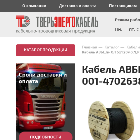
О компании
Доставка и оплата
Поставщикам
Режим рабо
Пн. — пт. с
кабельно-проводниковая продукция
Главная
Каталог
Кабели
КАТАЛОГ ПРОДУКЦИИ
Кабель АВБШв-ХЛ 5х120мс(N,PE
Кабель АВБ
Кабели силовые с
пластмассовой изоляцией
Сроки доставки и
на напряжение до 3 КВ
001-470263
оплата
Кабели силовые с
изоляцией из сшитого
полиэтилена,
герметизированные на
напряжение 1 КВ
Кабели силовые с
пластмассовой изоляцией
пониженной горючести на
напряжение до 3 КВ
ПОДРОБНОСТИ