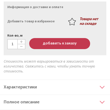
Кабель АПвБШв 3х50мк+1х25мк(N)-1 ТУ 16-705.499-
Информация о доставке и оплате
2010
Товара нет
Добавить товар в избранное
на складе
Кол-во, м
добавить к заказу
Стоимость может варьироваться в зависимости от
количества. Свяжитесь с нами, чтобы узнать точную
стоимость.
Характеристики
Сечение основных жил
25
Полное описание
Материал жилы
Медь
Исполнение жил
мк