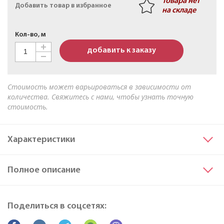
Товара нет
Добавить товар в избранное
на складе
Кабель АПвБШв 3х50мк+1х25мк(N)-1 ТУ 16-705.499-
2010
Кол-во, м
добавить к заказу
Стоимость может варьироваться в зависимости от
количества. Свяжитесь с нами, чтобы узнать точную
стоимость.
Характеристики
Сечение основных жил
10
Полное описание
Материал жилы
Медь
Исполнение жил
ок
Марка
ПБПнг(A)-FRHF
Поделиться в соцсетях:
Все характеристики