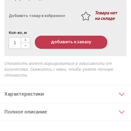
Кабель АПвБШв 3х50мк+1х25мк(N)-1 ТУ 16-705.499-
2010
Товара нет
Добавить товар в избранное
на складе
Кол-во, м
добавить к заказу
Стоимость может варьироваться в зависимости от
количества. Свяжитесь с нами, чтобы узнать точную
стоимость.
Характеристики
Сечение основных жил
120
Полное описание
Материал жилы
Алюминий
Исполнение жил
мк
Марка
АВБШв