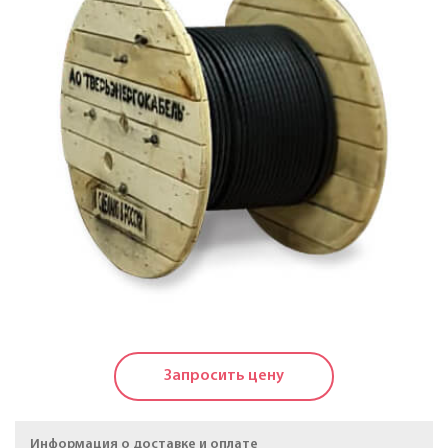
Кабели силовые с пластмассовой изоляцией в
холодостойком исполнении на напряжение до 1 КВ
Кабели силовые с изоляцией из сшитого
полиэтилена на напряжение до 20 КВ
Силовые кабели, не распространяющие горение, на
напряжение до 20 КВ
Кабели контрольные
Провода и кабели для электроустановок
Провода самонесущие изолированные и
защищенные для воздушных линий
электропередачи
Запросить цену
Провода неизолированные для воздушных линий
электропередачи
Информация о доставке и оплате