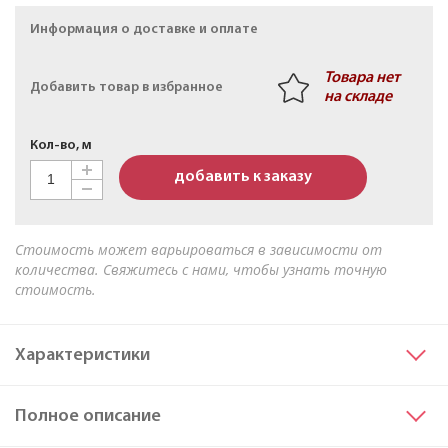
Кабель АПвБШв 3х50мк+1х25мк(N)-1 ТУ 16-705.499-
Информация о доставке и оплате
2010
Товара нет
Добавить товар в избранное
на складе
Кол-во, м
добавить к заказу
Стоимость может варьироваться в зависимости от
количества. Свяжитесь с нами, чтобы узнать точную
стоимость.
Характеристики
Сечение основных жил
120
Полное описание
Материал жилы
Алюминий
Исполнение жил
мс