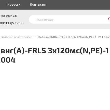
Новости
Контакты
ты офиса:
 08:00 до 17:00
 силовые огнестойкие
Кабель ВБШвнг(A)-FRLS 3х120мс(N,PE)-1 ТУ 16.К7
нг(A)-FRLS 3х120мс(N,PE)-1
2004