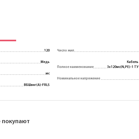
120
Число жил
Медь
Кабель
Полное наименование
3х120мс(N,PE)-1 ТУ
мс
Номинальное напряжение
ВБШвнг(A)-FRLS
ё покупают