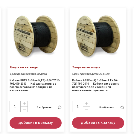
Товара нет на складе
Товара нет на складе
Срок производства 30 дней
Срок производства 30 дней
Кабель ВВГЭ 5х10ок(N,PE)-0,66 ТУ 16-
Кабель АВВГнг(A) 1х35мк-1 ТУ 16-
705.499-2010 — Кабели силовые с
705.499-2010 — Кабели силовые с
пластмассовой изоляцией на
пластмассовой изоляцией
напряжение…
пониженной горючести…
В избранное
В избранное
добавить к заказу
добавить к заказу