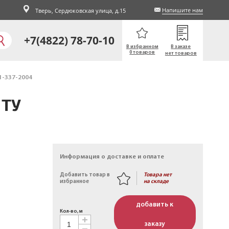
Напишите нам
Тверь,
Сердюковская улица, д.15
+7(4822) 78-70-10
В избранном
В заказе
0 товаров
нет товаров
1-337-2004
 ТУ
Информация о доставке и оплате
Товара нет
Добавить товар в
на складе
избранное
добавить к
Кол-во, м
заказу