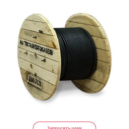
Кабели силовые с пластмассовой изоляцией в
холодостойком исполнении на напряжение до 1 КВ
Кабели силовые с изоляцией из сшитого
полиэтилена на напряжение до 20 КВ
Силовые кабели, не распространяющие горение, на
напряжение до 20 КВ
Кабели контрольные
Провода и кабели для электроустановок
Провода самонесущие изолированные и
защищенные для воздушных линий
электропередачи
Провода неизолированные для воздушных линий
электропередачи
Запросить цену