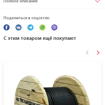
Полное описание
Исполнение жил
мк
Марка
ППГнг(A)-HF
Все характеристики
Поделиться в соцсетях:
С этим товаром ещё покупают