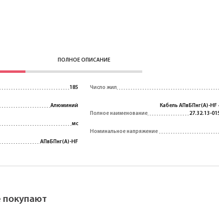
ПОЛНОЕ ОПИСАНИЕ
185
Число жил
Алюминий
Кабель АПвБПнг(A)-HF 
Полное наименование
27.32.13-01
мс
Номинальное напряжение
АПвБПнг(A)-HF
ё покупают