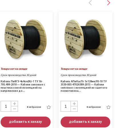
Товара нет на складе
Товара нет на складе
Товар
Срок производства 30 дней
Срок производства 30 дней
Срок 
Кабель ПвВГЭ 4х4ок(N)-1 ТУ 16-
Кабель АПвКасПг 1х120мк/95-10 ТУ
Кабел
705.499-2010 — Кабели силовые с
3530-005-47026389-2015 — Кабели
16.К7
пластмассовой изоляцией на
силовые с изоляцией из сшитого
не р
напряжение до…
полиэтилена…
низк
В избранное
В избранное
добавить к заказу
добавить к заказу