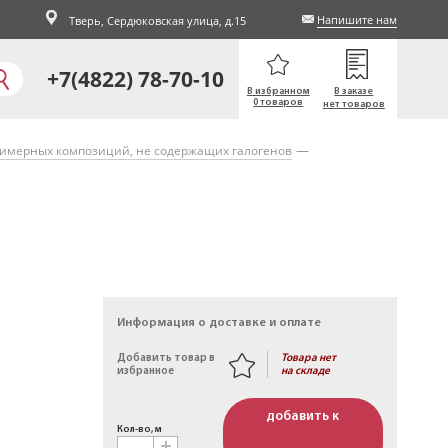
Напишите нам
Тверь,
Сердюковская улица, д.15
+7(4822) 78-70-10
В избранном
В заказе
0 товаров
нет товаров
лимерных композиций, не содержащих галогенов
Информация о доставке и оплате
Товара нет
Добавить товар в
на складе
избранное
добавить к
Кол-во, м