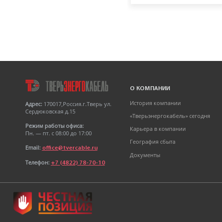
Кабель АПвБШв
3х50мк+1х25мк(N)-1 ТУ 16-
705.499-2010
О КОМПАНИИ
История компании
Адрес:
170017,Россия.г.Тверь ул.
Сердюковская д.15
«Тверьэнергокабель» сегодня
Режим работы офиса:
Карьера в компании
Пн. — пт. с 08:00 до 17:00
География сбыта
Email:
office@tvercable.ru
Документы
Телефон:
+7 (4822) 78-70-10