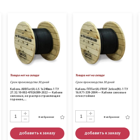
Товара нет на складе
Товара нет на складе
Срок производства 30 дней
Срок производства 30 дней
Кабель АВВГнг(A)-LS 1х240мк-1 ТУ
Кабель ППГнг(A)-FRHF 2х6ок(N)-1 ТУ
27.32.10-002-47026389-2022 — Кабели
16.К71-339-2004 — Кабели силовые
силовые, не распространяющие
огнестойкие
горение,…
В избранное
В избранное
добавить к заказу
добавить к заказу