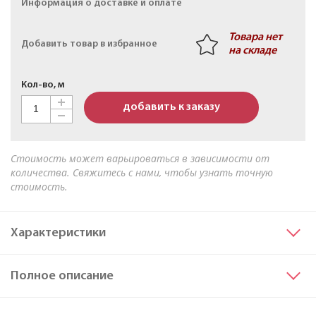
Информация о доставке и оплате
Кабель АПвБШв 3х50мк+1х25мк(N)-1 ТУ 16-705.499-
2010
Товара нет
Добавить товар в избранное
на складе
Кол-во, м
добавить к заказу
Стоимость может варьироваться в зависимости от
количества. Свяжитесь с нами, чтобы узнать точную
стоимость.
Характеристики
Сечение основных жил
70
Полное описание
Материал жилы
Медь
Исполнение жил
мс
...
Читать далее
Барабан № 20а;Медь;40,8:Кабель ППГнг(A)-FRHF 5х70мс(N,PE)-1 ТУ 27.32.13-015-47026389-2019
Марка
ППГнг(A)-FRHF