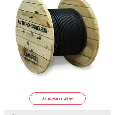
Кабели силовые с пластмассовой изоляцией в
холодостойком исполнении на напряжение до 1 КВ
Кабели силовые с изоляцией из сшитого
полиэтилена на напряжение до 20 КВ
Силовые кабели, не распространяющие горение, на
напряжение до 20 КВ
Кабели контрольные
Провода и кабели для электроустановок
Провода самонесущие изолированные и
защищенные для воздушных линий
электропередачи
Запросить цену
Провода неизолированные для воздушных линий
электропередачи